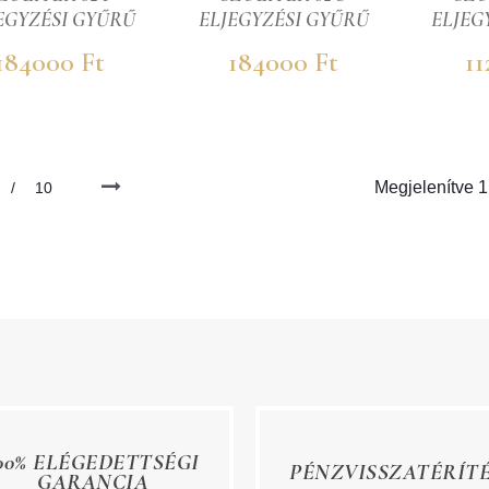
EGYZÉSI GYŰRŰ
ELJEGYZÉSI GYŰRŰ
ELJEG
184000 Ft
184000 Ft
11
Megjelenítve
1
/
10
00% ELÉGEDETTSÉGI
PÉNZVISSZATÉRÍT
GARANCIA