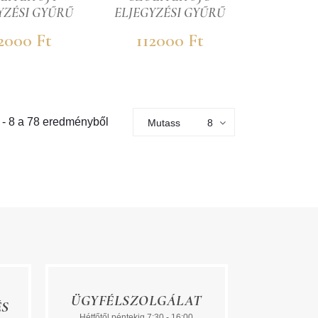
YZÉSI GYŰRŰ
ELJEGYZÉSI GYŰRŰ
2000 Ft
112000 Ft
-
8
a
78
eredményből
Mutass
8
ÜGYFÉLSZOLGÁLAT
ÉS
Hétfőtől péntekig 7:30 - 16:00