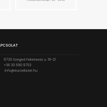
APCSOLAT
6720 Szeged Feketesas u. 19-21
+36 30 590 9753
info@euroekszer.hu