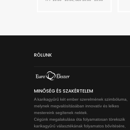
RÓLUNK
MINŐSÉG ÉS SZAKÉRTELEM
A karikagyűrű két ember szerelmének szimbóluma,
melynek megvalósításában innovatív és lelkes
mestereink segítenek nektek.
Cégünk megalakulása óta folyamatosan törekszik
karikagyűrű választékának folyamatos bővítésére,