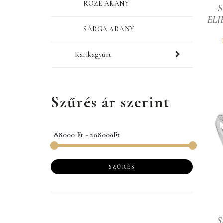
ROZÉ ARANY
S
ELJ
SÁRGA ARANY
Karikagyűrű
Szűrés ár szerint
SZŰRÉS
S