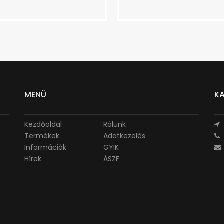
MENÜ
K
Kezdőoldal
Rólunk
Termékek
Adatkezelés
Információk
GYIK
Hírek
ÁSZF