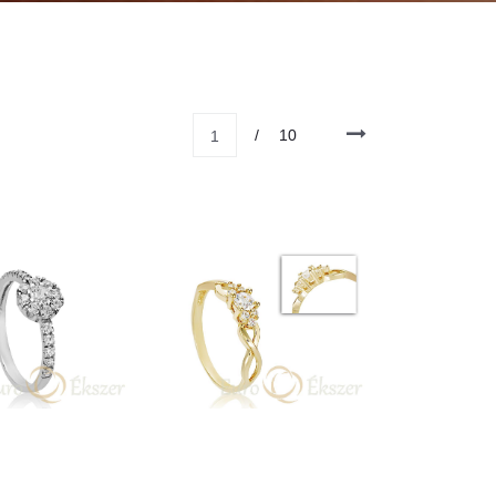
/
10
1