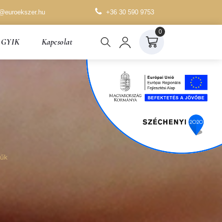
o@euroekszer.hu
+36 30 590 9753
0
GYIK
Kapcsolat
rűk