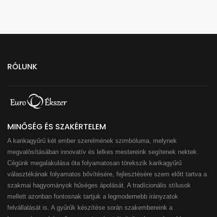
RÓLUNK
MINŐSÉG ÉS SZAKÉRTELEM
A karikagyűrű két ember szerelmének szimbóluma, melynek
megvalósításában innovatív és lelkes mestereink segítenek nektek.
Cégünk megalakulása óta folyamatosan törekszik karikagyűrű
választékának folyamatos bővítésére, fejlesztésére szem előtt tartva a
szakmai hagyományok hűséges ápolását. A tradícionális stílusok
mellett azonban fontosnak tartjuk a legmodernebb irányzatok
felvállalását is. A gyűrűk készítése során szakembereink a