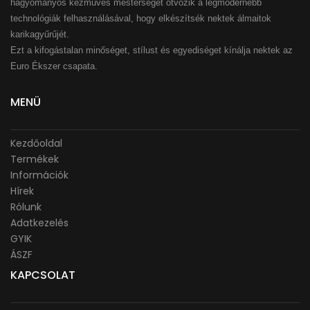
hagyományos kézműves mesterséget ötvözik a legmodernebb
technológiák felhasználásával, hogy elkészítsék nektek álmaitok
karikagyűrűjét.
Ezt a kifogástalan minőséget, stílust és egyediséget kínálja nektek az
Euro Ékszer csapata.
MENÜ
Kezdőoldal
Termékek
Információk
Hírek
Rólunk
Adatkezelés
GYIK
ÁSZF
KAPCSOLAT