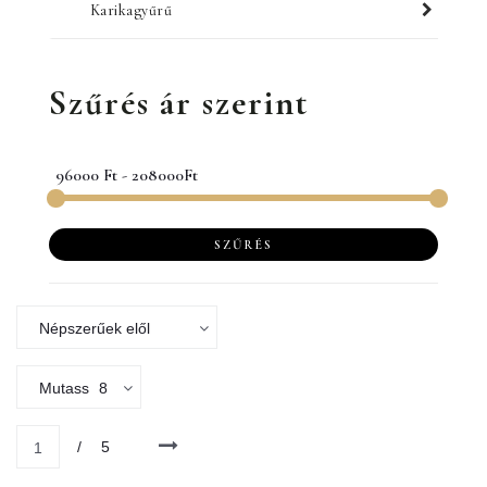
Karikagyűrű
Szűrés ár szerint
SZŰRÉS
Népszerűek elől
Mutass
8
/
5
1