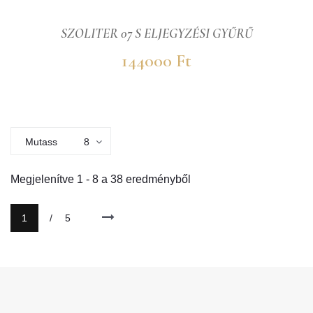
SZOLITER 07 S ELJEGYZÉSI GYŰRŰ
144000 Ft
Mutass
8
Megjelenítve
1
-
8
a
38
eredményből
1
/
5