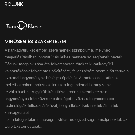
RÓLUNK
MINŐSÉG ÉS SZAKÉRTELEM
A karikagyűrű két ember szerelmének szimbóluma, melynek
megvalósításában innovatív és lelkes mestereink segítenek nektek.
Cégünk megalakulása óta folyamatosan törekszik karikagyűrű
választékának folyamatos bővítésére, fejlesztésére szem előtt tartva a
szakmai hagyományok hűséges ápolását. A tradícionális stílusok
mellett azonban fontosnak tartjuk a legmodernebb irányzatok
felvállalását is. A gyűrűk készítése során szakembereink a
hagyományos kézműves mesterséget ötvözik a legmodernebb
technológiák felhasználásával, hogy elkészítsék nektek álmaitok
karikagyűrűjét.
Ezt a kifogástalan minőséget, stílust és egyediséget kínálja nektek az
Euro Ékszer csapata.