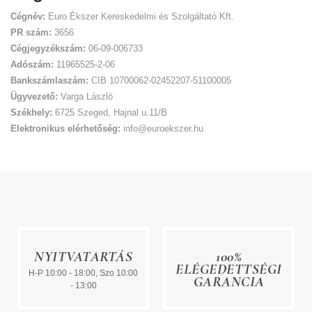
Cégnév:
Euro Ékszer Kereskedelmi és Szolgáltató Kft.
PR szám:
3656
Cégjegyzékszám:
06-09-006733
Adószám:
11965525-2-06
Bankszámlaszám:
CIB 10700062-02452207-51100005
Ügyvezető:
Varga László
Székhely:
6725 Szeged, Hajnal u.11/B
Elektronikus elérhetőség:
info@euroekszer.hu
NYITVATARTÁS
100%
ELÉGEDETTSÉGI
H-P 10:00 - 18:00, Szo 10:00
GARANCIA
- 13:00