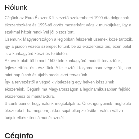
Rólunk
Cégünk az Euro Ékszer Kft. vezető szakemberei 1990 óta dolgoznak
ékszerészként és 1995-től ötvös mesterként végzik munkájukat, így a
szakmai háttér rendkívül jól biztosított.
Üzemünk Magyarországon a legjobban felszerelt üzemek közé tartozik,
így a piacon vezető szerepet töltünk be az ékszerkészítés, ezen belül
is a karikagyűrű készítés területén.
Az évek alatt több mint 1500 féle karikagyűrű modellt terveztünk,
fejlesztettünk és készítünk. A fejlesztést folyamatosan végezzük, nap
mint nap újabb és újabb modelleket tervezünk.
Így a tervezéstől a végső kivitelezésig egy helyen készülnek
ékszereink. Cégünk ma Magyarországon a legdinamikusabban fejlődő
ékszerkészítő manufaktúra.
Bízunk benne, hogy nálunk megtalálják az Önök igényeinek megfelelő
ékszereket, ha mégsem, akkor saját elképzelésüket valóra váltva
tudjuk elkészíteni álmai ékszerét.
Céginfo