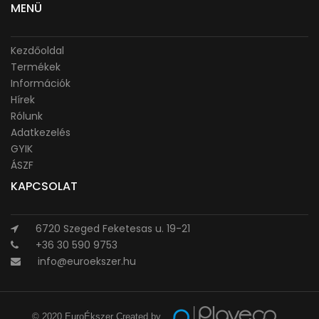
MENÜ
Kezdőoldal
Termékek
Információk
Hírek
Rólunk
Adatkezelés
GYIK
ÁSZF
KAPCSOLAT
6720 Szeged Feketesas u. 19-21
+36 30 590 9753
info@euroekszer.hu
© 2020 EuroÉkszer Created by