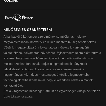
RÓLUNK
MINŐSÉG ÉS SZAKÉRTELEM
A karikagyűrű két ember szerelmének szimbóluma, melynek
megvalósításában innovatív és lelkes mestereink segítenek nektek.
Cégünk megalakulása óta folyamatosan törekszik karikagyűrű
választékának folyamatos bővítésére, fejlesztésére szem előtt tartva a
szakmai hagyományok hűséges ápolását. A tradícionális stílusok
mellett azonban fontosnak tartjuk a legmodernebb irányzatok
felvállalását is. A gyűrűk készítése során szakembereink a
hagyományos kézműves mesterséget ötvözik a legmodernebb
technológiák felhasználásával, hogy elkészítsék nektek álmaitok
karikagyűrűjét.
Ezt a kifogástalan minőséget, stílust és egyediséget kínálja nektek az
Euro Ékszer csapata.