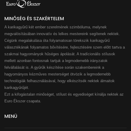
MINŐSÉG ÉS SZAKÉRTELEM
A karikagyűrű két ember szerelmének szimbóluma, melynek
megvalósításában innovatív és lelkes mestereink segítenek nektek.
Cégünk megalakulása óta folyamatosan törekszik karikagyűrű
választékának folyamatos bővítésére, fejlesztésére szem előtt tartva a
szakmai hagyományok hűséges ápolását. A tradícionális stílusok
mellett azonban fontosnak tartjuk a legmodernebb irányzatok
felvállalását is. A gyűrűk készítése során szakembereink a
hagyományos kézműves mesterséget ötvözik a legmodernebb
technológiák felhasználásával, hogy elkészítsék nektek álmaitok
karikagyűrűjét.
Ezt a kifogástalan minőséget, stílust és egyediséget kínálja nektek az
Euro Ékszer csapata.
MENÜ