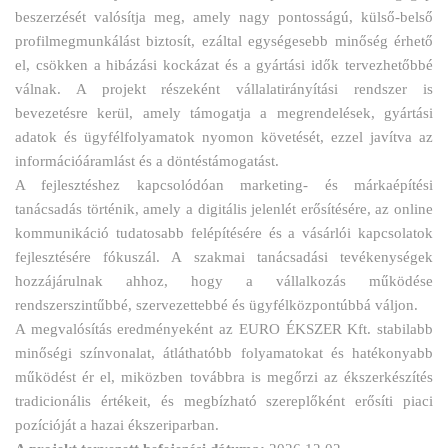
beszerzését valósítja meg, amely nagy pontosságú, külső-belső
profilmegmunkálást biztosít, ezáltal egységesebb minőség érhető
el, csökken a hibázási kockázat és a gyártási idők tervezhetőbbé
válnak. A projekt részeként vállalatirányítási rendszer is
bevezetésre kerül, amely támogatja a megrendelések, gyártási
adatok és ügyfélfolyamatok nyomon követését, ezzel javítva az
információáramlást és a döntéstámogatást.
A fejlesztéshez kapcsolódóan marketing- és márkaépítési
tanácsadás történik, amely a digitális jelenlét erősítésére, az online
kommunikáció tudatosabb felépítésére és a vásárlói kapcsolatok
fejlesztésére fókuszál. A szakmai tanácsadási tevékenységek
hozzájárulnak ahhoz, hogy a vállalkozás működése
rendszerszintűbbé, szervezettebbé és ügyfélközpontúbbá váljon.
A megvalósítás eredményeként az EURO ÉKSZER Kft. stabilabb
minőségi színvonalat, átláthatóbb folyamatokat és hatékonyabb
működést ér el, miközben továbbra is megőrzi az ékszerkészítés
tradicionális értékeit, és megbízható szereplőként erősíti piaci
pozícióját a hazai ékszeriparban.