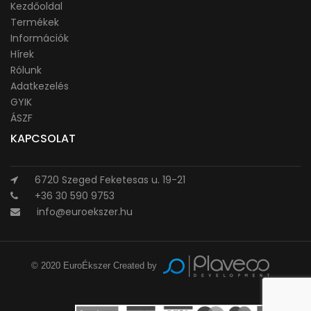
Kezdőoldal
Termékek
Információk
Hírek
Rólunk
Adatkezelés
GYIK
ÁSZF
KAPCSOLAT
6720 Szeged Feketesas u. 19-21
+36 30 590 9753
info@euroekszer.hu
© 2020 EuroÉkszer Created by