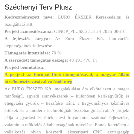
Széchenyi Terv Plusz
Kedvezményezett neve:
EURO ÉKSZER Kereskedelmi és
Szolgáltató Kft.
Projekt azonosítószáma:
GINOP_PLUSZ-2.1.3-24-2025-00610
A fejlesztés tárgya:
Az Euro Ékszer Kft. innovációs
képességeinek fejlesztése
Támogatás intenzitása:
70 %
A szerződött támogatás összege:
48 191 476 Ft
Projekt bemutatása:
A projekt az Európai Unió támogatásával, a magyar állam
társfinanszírozásával valósult meg
.
Az EURO ÉKSZER Kft. megalakulása óta elkötelezett a magas
minőségű, egyedi aranyékszerek – különösen karikagyűrűk és
eljegyzési gyűrűk – készítése iránt, a hagyományos kézműves
értékek és a modern technológiák összehangolásával. A projekt
célja a gyártási és értékesítési folyamatok szakmai fejlesztése,
valamint a működés átláthatóságának növelése. Ennek keretében a
vállalkozás olyan korszerű ékszeripari CNC esztergagép