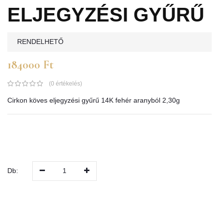
ELJEGYZÉSI GYŰRŰ
RENDELHETŐ
184000 Ft
(0 értékelés)
Cirkon köves eljegyzési gyűrű 14K fehér aranyból 2,30g
Db:
1