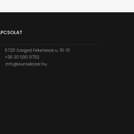
APCSOLAT
6720 Szeged Feketesas u. 19-21
+36 30 590 9753
info@euroekszer.hu