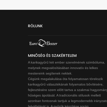
RÓLUNK
MINŐSÉG ÉS SZAKÉRTELEM
A karikagyűrű két ember szerelmének szimbóluma,
melynek megvalósításában innovatív és lelkes
mestereink segítenek nektek.
Cégünk megalakulása óta folyamatosan törekszik
karikagyűrű választékának folyamatos bővítésére,
fejlesztésére szem előtt tartva a szakmai hagyomán
hűséges ápolását. A tradícionális stílusok mellett
azonban fontosnak tartjuk a legmodernebb irányzat
felvállalását is. A gyűrűk készítése során