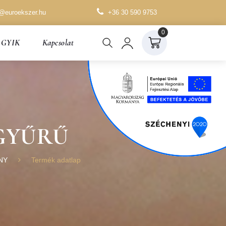
o@euroekszer.hu
+36 30 590 9753
0
GYIK
Kapcsolat
 GYŰRŰ
NY
Termék adatlap