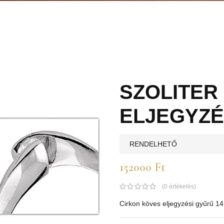
SZOLITER 
ELJEGYZÉ
RENDELHETŐ
152000 Ft
(0 értékelés)
Cirkon köves eljegyzési gyűrű 1