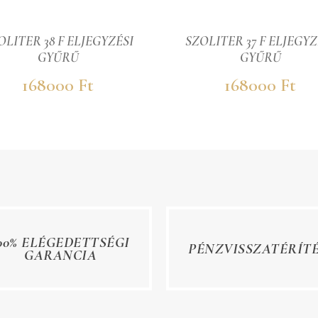
OLITER 38 F ELJEGYZÉSI
SZOLITER 37 F ELJEGYZ
GYŰRŰ
GYŰRŰ
168000 Ft
168000 Ft
00% ELÉGEDETTSÉGI
PÉNZVISSZATÉRÍT
GARANCIA