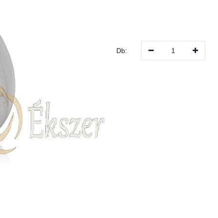
Db:
1