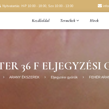
Nyitvatartás: H-P 10:00 - 18:00, Szo 10:00 - 13:00
inf
Kezdőoldal
Hírek
Termékek
TER 36 F ELJEGYZÉSI
ARANY ÉKSZEREK
Eljegyzési gyűrűk
FEHÉR ARA