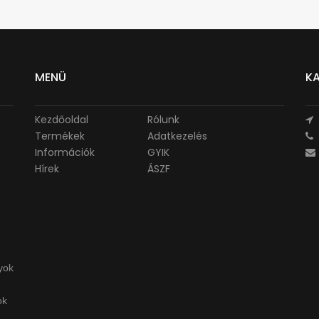
MENÜ
K
Kezdőoldal
Rólunk
Termékek
Adatkezelés
Információk
GYIK
Hírek
ÁSZF
yok
ok