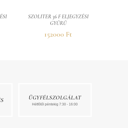
ÉSI
SZOLITER 36 F ELJEGYZÉSI
SZOLITE
GYŰRŰ
152000 Ft
ÜGYFÉLSZOLGÁLAT
ÉS
Hétfőtől péntekig 7:30 - 16:00