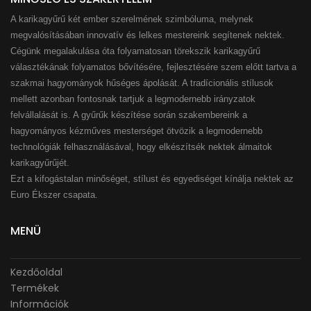
A karikagyűrű két ember szerelmének szimbóluma, melynek
megvalósításában innovatív és lelkes mestereink segítenek nektek.
Cégünk megalakulása óta folyamatosan törekszik karikagyűrű
választékának folyamatos bővítésére, fejlesztésére szem előtt tartva a
szakmai hagyományok hűséges ápolását. A tradícionális stílusok
mellett azonban fontosnak tartjuk a legmodernebb irányzatok
felvállalását is. A gyűrűk készítése során szakembereink a
hagyományos kézműves mesterséget ötvözik a legmodernebb
technológiák felhasználásával, hogy elkészítsék nektek álmaitok
karikagyűrűjét.
Ezt a kifogástalan minőséget, stílust és egyediséget kínálja nektek az
Euro Ékszer csapata.
MENÜ
Kezdőoldal
Termékek
Információk