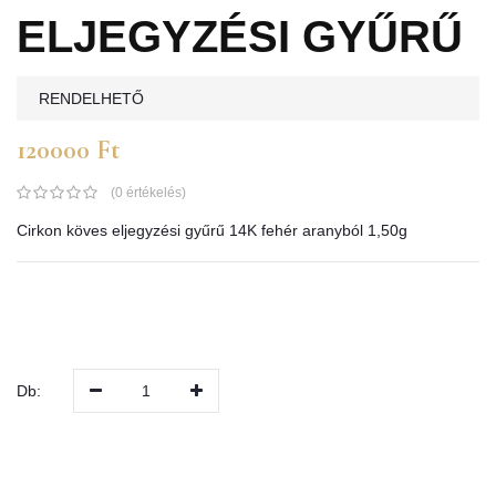
ELJEGYZÉSI GYŰRŰ
RENDELHETŐ
120000 Ft
(0 értékelés)
Cirkon köves eljegyzési gyűrű 14K fehér aranyból 1,50g
Db:
1