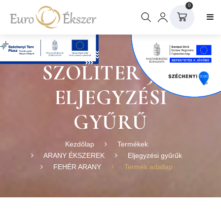
0
SZOLITER 33 F
ELJEGYZÉSI
GYŰRŰ
Kezdőlap
Termékek
ARANY ÉKSZEREK
Eljegyzési gyűrűk
FEHÉR ARANY
Termék adatlap