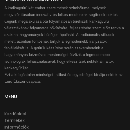
A karikagyűrű két ember szerelmének szimbóluma, melynek
megvalósításában innovatív és lelkes mestereink segítenek nektek.
Cégünk megalakulása óta folyamatosan törekszik karikagyűrű
választékának folyamatos bővítésére, fejlesztésére szem előtt tartva a
szakmai hagyományok hűséges ápolását. A tradícionális stílusok
mellett azonban fontosnak tartjuk a legmodernebb irányzatok
felvállalását is. A gyűrűk készítése során szakembereink a
hagyományos kézműves mesterséget ötvözik a legmodernebb
technológiák felhasználásával, hogy elkészítsék nektek álmaitok
karikagyűrűjét.
Ezt a kifogástalan minőséget, stílust és egyediséget kínálja nektek az
Euro Ékszer csapata.
MENÜ
Kezdőoldal
Termékek
Információk