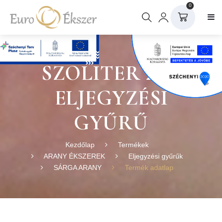
0
SZOLITER 20 S
ELJEGYZÉSI
GYŰRŰ
Kezdőlap
Termékek
ARANY ÉKSZEREK
Eljegyzési gyűrűk
SÁRGA ARANY
Termék adatlap