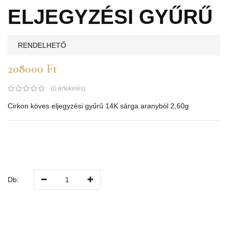
ELJEGYZÉSI GYŰRŰ
RENDELHETŐ
208000 Ft
(0 értékelés)
Cirkon köves eljegyzési gyűrű 14K sárga aranyból 2,60g
Db:
1