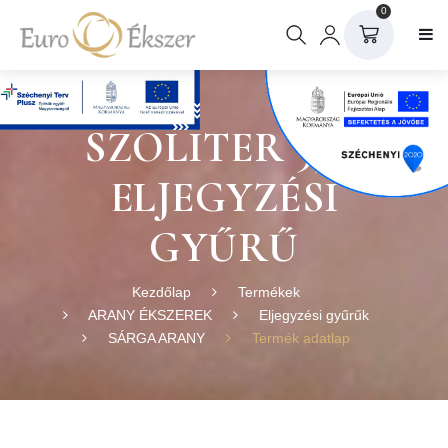
0
SZOLITER 35 S
ELJEGYZÉSI
GYŰRŰ
Kezdőlap
Termékek
ARANY ÉKSZEREK
Eljegyzési gyűrűk
SÁRGA ARANY
Termék adatlap