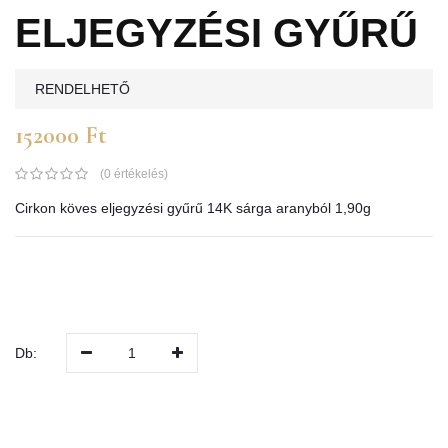
ELJEGYZÉSI GYŰRŰ
RENDELHETŐ
152000 Ft
(0 értékelés)
Cirkon köves eljegyzési gyűrű 14K sárga aranyból 1,90g
Db:
1