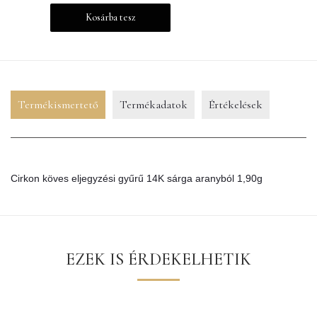
Kosárba tesz
Termékismertető
Termékadatok
Értékelések
Cirkon köves eljegyzési gyűrű 14K sárga aranyból 1,90g
EZEK IS ÉRDEKELHETIK