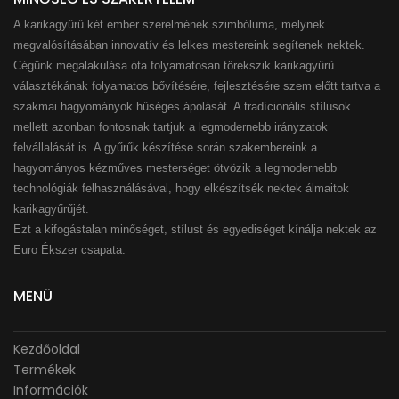
A karikagyűrű két ember szerelmének szimbóluma, melynek
megvalósításában innovatív és lelkes mestereink segítenek nektek.
Cégünk megalakulása óta folyamatosan törekszik karikagyűrű
választékának folyamatos bővítésére, fejlesztésére szem előtt tartva a
szakmai hagyományok hűséges ápolását. A tradícionális stílusok
mellett azonban fontosnak tartjuk a legmodernebb irányzatok
felvállalását is. A gyűrűk készítése során szakembereink a
hagyományos kézműves mesterséget ötvözik a legmodernebb
technológiák felhasználásával, hogy elkészítsék nektek álmaitok
karikagyűrűjét.
Ezt a kifogástalan minőséget, stílust és egyediséget kínálja nektek az
Euro Ékszer csapata.
MENÜ
Kezdőoldal
Termékek
Információk