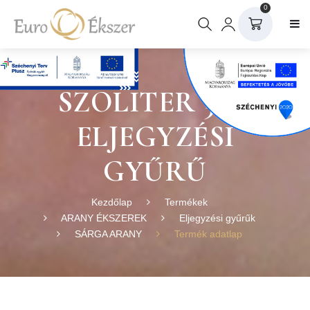
0
SZOLITER 38 S
ELJEGYZÉSI
GYŰRŰ
Kezdőlap
Termékek
ARANY ÉKSZEREK
Eljegyzési gyűrűk
SÁRGA ARANY
Termék adatlap