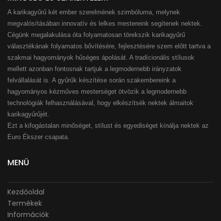
A karikagyűrű két ember szerelmének szimbóluma, melynek
megvalósításában innovatív és lelkes mestereink segítenek nektek.
Cégünk megalakulása óta folyamatosan törekszik karikagyűrű
választékának folyamatos bővítésére, fejlesztésére szem előtt tartva a
szakmai hagyományok hűséges ápolását. A tradícionális stílusok
mellett azonban fontosnak tartjuk a legmodernebb irányzatok
felvállalását is. A gyűrűk készítése során szakembereink a
hagyományos kézműves mesterséget ötvözik a legmodernebb
technológiák felhasználásával, hogy elkészítsék nektek álmaitok
karikagyűrűjét.
Ezt a kifogástalan minőséget, stílust és egyediséget kínálja nektek az
Euro Ékszer csapata.
MENÜ
Kezdőoldal
Termékek
Információk