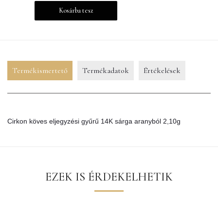
Kosárba tesz
Termékismertető
Termékadatok
Értékelések
Cirkon köves eljegyzési gyűrű 14K sárga aranyból 2,10g
EZEK IS ÉRDEKELHETIK