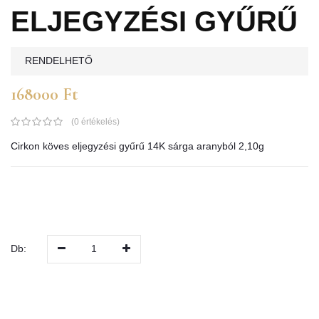
ELJEGYZÉSI GYŰRŰ
RENDELHETŐ
168000 Ft
(0 értékelés)
Cirkon köves eljegyzési gyűrű 14K sárga aranyból 2,10g
Db:
1