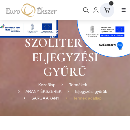
0
SZOLITER 25 S
ELJEGYZÉSI
GYŰRŰ
Kezdőlap
Termékek
ARANY ÉKSZEREK
Eljegyzési gyűrűk
SÁRGA ARANY
Termék adatlap