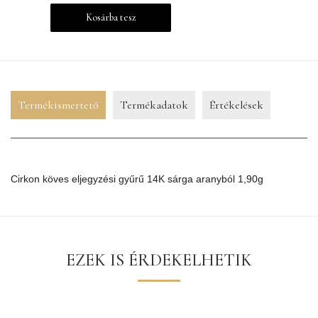
Kosárba tesz
Termékismertető
Termékadatok
Értékelések
Cirkon köves eljegyzési gyűrű 14K sárga aranyból 1,90g
EZEK IS ÉRDEKELHETIK