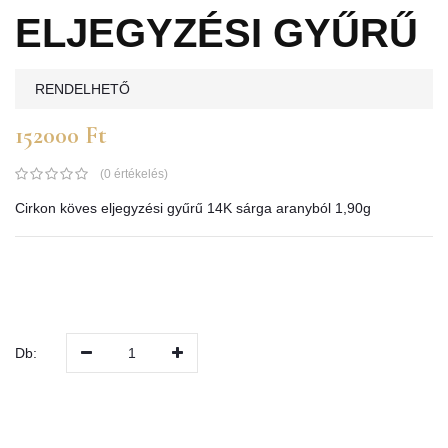
ELJEGYZÉSI GYŰRŰ
RENDELHETŐ
152000 Ft
(0 értékelés)
Cirkon köves eljegyzési gyűrű 14K sárga aranyból 1,90g
Db:
1