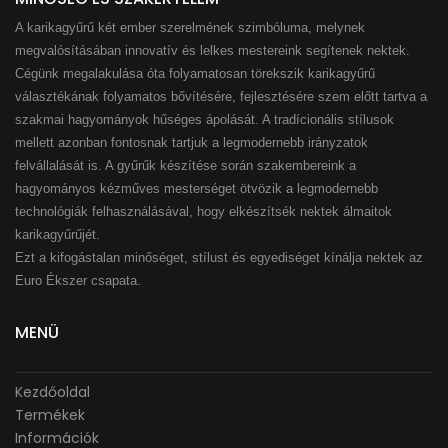
A karikagyűrű két ember szerelmének szimbóluma, melynek
megvalósításában innovatív és lelkes mestereink segítenek nektek.
Cégünk megalakulása óta folyamatosan törekszik karikagyűrű
választékának folyamatos bővítésére, fejlesztésére szem előtt tartva a
szakmai hagyományok hűséges ápolását. A tradícionális stílusok
mellett azonban fontosnak tartjuk a legmodernebb irányzatok
felvállalását is. A gyűrűk készítése során szakembereink a
hagyományos kézműves mesterséget ötvözik a legmodernebb
technológiák felhasználásával, hogy elkészítsék nektek álmaitok
karikagyűrűjét.
Ezt a kifogástalan minőséget, stílust és egyediséget kínálja nektek az
Euro Ékszer csapata.
MENÜ
Kezdőoldal
Termékek
Információk